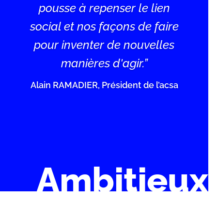
pousse à repenser le lien
social et nos façons de faire
pour inventer de nouvelles
manières d'agir.”
Alain RAMADIER, Président de l’acsa
Ambitieux